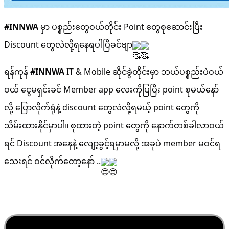
#INNWA
မှာ ပစ္စည်းတွေဝယ်တိုင်း Point တွေစုဆောင်းပြီး
Discount တွေလဲလို့ရနေရပါပြီခင်ဗျာ
ရန်ကုန်
#INNWA
IT & Mobile ဆိုင်ခွဲတိုင်းမှာ ဘယ်ပစ္စည်းပဲဝယ်
ဝယ် ငွေမရှင်းခင် Member app လေးကိုပြပြီး point စုမယ်နော်
လို့ ပြောလိုက်ရုံနဲ့ discount တွေလဲလို့ရမယ့် point တွေကို
သိမ်းထားနိုင်မှာပါ။ စုထားတဲ့ point တွေကို နောက်တစ်ခါလာဝယ်
ရင် Discount အနေနဲ့ လျော့ခွင့်ရမှာမလို့ အခုပဲ member မဝင်ရ
သေးရင် ဝင်လိုက်တော့နော် ..